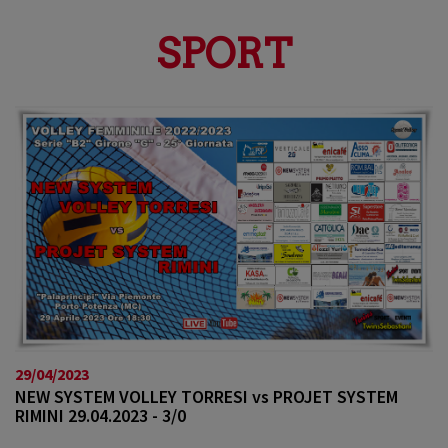
a
v
SPORT
i
g
a
t
i
o
n
29/04/2023
NEW SYSTEM VOLLEY TORRESI vs PROJET SYSTEM
RIMINI 29.04.2023 - 3/0