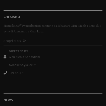
CHI SIAMO
Siamo lo staff Twinssebastiani costituito da Sebastiani Gian Nicola e i suoi due
gemelli Alessandro e Gian Luca.
Scopri di più
DIRECTED BY
Gian Nicola Sebastiani
twinsseba@alice.it
339.7253791
NEWS