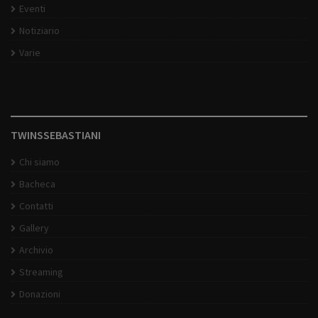
Eventi
Notiziario
Varie
TWINSSEBASTIANI
Chi siamo
Bacheca
Contatti
Gallery
Archivio
Streaming
Donazioni