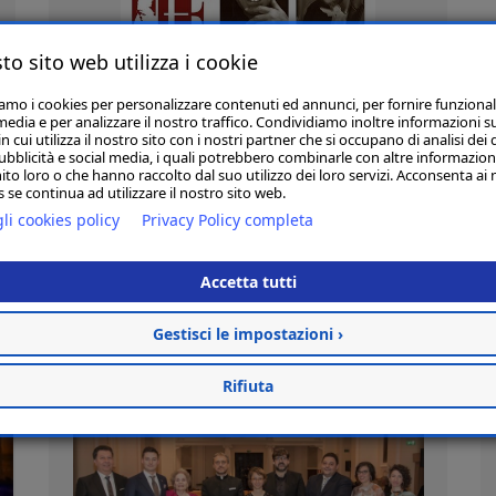
to sito web utilizza i cookie
iamo i cookies per personalizzare contenuti ed annunci, per fornire funzional
media e per analizzare il nostro traffico. Condividiamo inoltre informazioni s
 cui utilizza il nostro sito con i nostri partner che si occupano di analisi dei 
ubblicità e social media, i quali potrebbero combinarle con altre informazion
ito loro o che hanno raccolto dal suo utilizzo dei loro servizi. Acconsenta ai 
 se continua ad utilizzare il nostro sito web.
13/12/2018
li cookies policy
Privacy Policy completa
SERATA DI GALA PER RAFFAELE CURI
3° EDIZIONE DEL MUGELLINI FESTIVAL
Accetta tutti
13.12.2018
Gestisci le impostazioni ›
R
Rifiuta