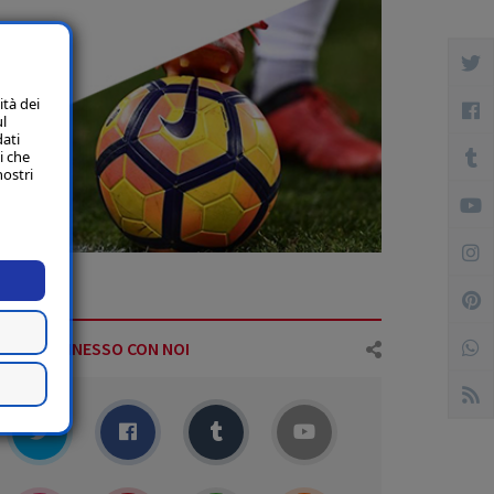
ità dei
ul
dati
i che
nostri
IMANI CONNESSO CON NOI