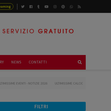
eaming
RY
NEWS
CONTATTI
026
ULTIMISSIME CALCIO 2026
ULTIMISSIME BASKET 2026
ULTIMI
FILTRI