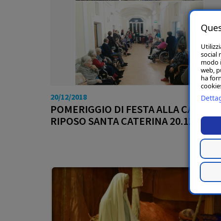
Ques
Utilizz
social 
modo in
web, p
ha forn
cookies
20/12/2018
Dettag
POMERIGGIO DI FESTA ALLA CASA DI
RIPOSO SANTA CATERINA 20.12.2018