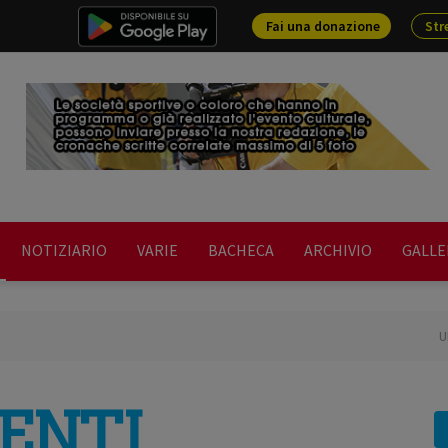
Fai una donazione
Str
NOTIZIARIO
VARIE
BACHECA
ARCHIVIO
GALLE
ULTIMISSIME EVENTI - NOTIZIE 2
ENTI