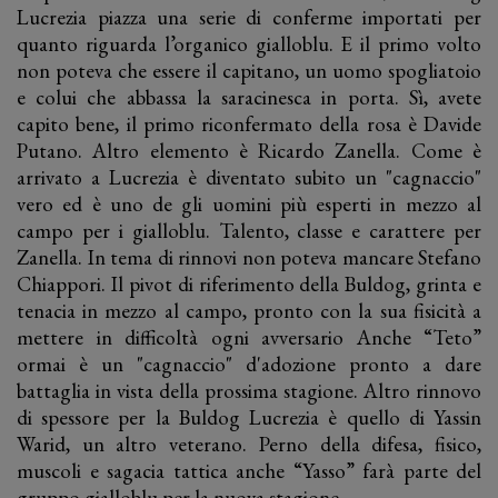
Lucrezia piazza una serie di conferme importati per
quanto riguarda l’organico gialloblu. E il primo volto
non poteva che essere il capitano, un uomo spogliatoio
e colui che abbassa la saracinesca in porta. Sì, avete
capito bene, il primo riconfermato della rosa è Davide
Putano. Altro elemento è Ricardo Zanella. Come è
arrivato a Lucrezia è diventato subito un "cagnaccio"
vero ed è uno de gli uomini più esperti in mezzo al
campo per i gialloblu. Talento, classe e carattere per
Zanella. In tema di rinnovi non poteva mancare Stefano
Chiappori. Il pivot di riferimento della Buldog, grinta e
tenacia in mezzo al campo, pronto con la sua fisicità a
mettere in difficoltà ogni avversario Anche “Teto”
ormai è un "cagnaccio" d'adozione pronto a dare
battaglia in vista della prossima stagione. Altro rinnovo
di spessore per la Buldog Lucrezia è quello di Yassin
Warid, un altro veterano. Perno della difesa, fisico,
muscoli e sagacia tattica anche “Yasso” farà parte del
gruppo gialloblu per la nuova stagione.