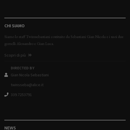
CHI SIAMO
Siamo lo staff Twinssebastiani costituito da Sebastiani Gian Nicola e i suoi due
gemelli Alessandro e Gian Luca.
Scopri di più
DIRECTED BY
Gian Nicola Sebastiani
twinsseba@alice.it
339.7253791
NEWS