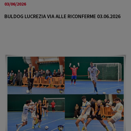
a
03/06/2026
v
i
BULDOG LUCREZIA VIA ALLE RICONFERME 03.06.2026
g
a
t
i
o
n