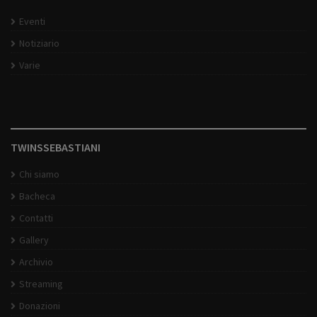
Eventi
Notiziario
Varie
TWINSSEBASTIANI
Chi siamo
Bacheca
Contatti
Gallery
Archivio
Streaming
Donazioni