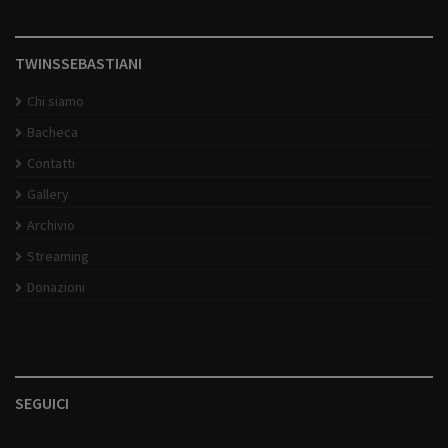
TWINSSEBASTIANI
Chi siamo
Bacheca
Contatti
Gallery
Archivio
Streaming
Donazioni
SEGUICI