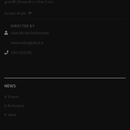
gemelli Alessandro e Gian Luca.
Scopri di più
DIRECTED BY
Gian Nicola Sebastiani
twinsseba@alice.it
339.7253791
NEWS
Eventi
Notiziario
Varie