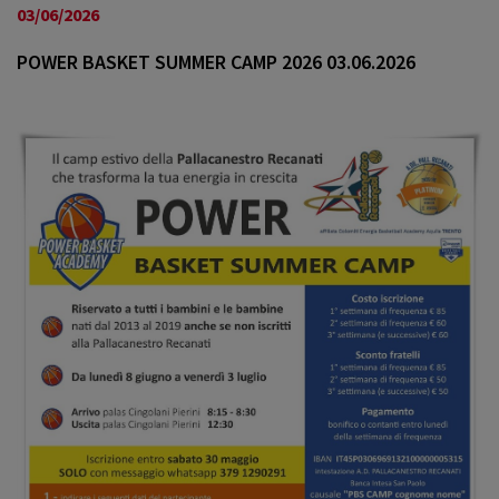
a
03/06/2026
v
i
POWER BASKET SUMMER CAMP 2026 03.06.2026
g
a
t
i
o
n