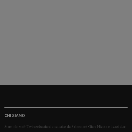
CHI SIAMO
Siamo lo staff Twinssebastiani costituito da Sebastiani Gian Nicola e i suoi due