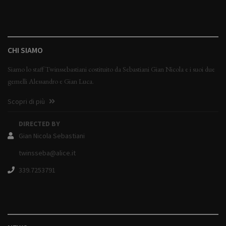
CHI SIAMO
Siamo lo staff Twinssebastiani costituito da Sebastiani Gian Nicola e i suoi due
gemelli Alessandro e Gian Luca.
Scopri di più
DIRECTED BY
Gian Nicola Sebastiani
twinsseba@alice.it
339.7253791