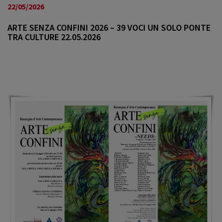
a
22/05/2026
v
i
ARTE SENZA CONFINI 2026 – 39 VOCI UN SOLO PONTE
TRA CULTURE 22.05.2026
g
a
t
i
o
n