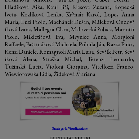
Hladíková Aika, Kaul Ji?í, Klasová Zuzana, Kopecká
Iveta, Kozlíková Lenka, Kr?már Karol, Lopes Anna
Maria, Luzi Paolo, Machánek Dušan, Máleková Ondov?
íková Ivana, Mallegni Clara, Malovecká ?ubica, Mariotti
Paolo, Mikleti?ová Eva, M?yniec Anna, Morgioni
Raffaele, Paštrnáková Michaela, Pribula Ján, Razza Pino ,
Renzi Daniele, Romagnoli Maria Luisa, Šev?ík Petr, Šev?
íková Alena, Straška Michal, Terenzi Leonardo,
Tužinská Lucia, Violoni Giorgina, Vitellozzi Franco,
Wiewiorowska Lidia, Žideková Mariana
Grazie per la Visualizzazione