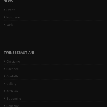
NEWS
Eventi
Notiziario
Varie
TWINSSEBASTIANI
Chi siamo
Bacheca
Contatti
Gallery
Archivio
Streaming
Donazioni