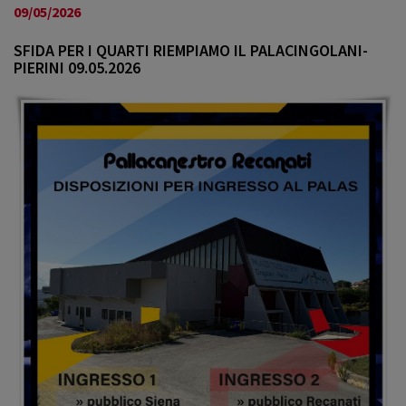
a
09/05/2026
v
i
SFIDA PER I QUARTI RIEMPIAMO IL PALACINGOLANI-
PIERINI 09.05.2026
g
a
t
i
o
n