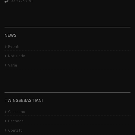
339.7253791
NEWS
Eventi
Notiziario
Varie
TWINSSEBASTIANI
Chi siamo
Bacheca
Contatti