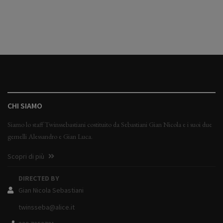
CHI SIAMO
Siamo lo staff Twinssebastiani costituito da Sebastiani Gian Nicola e i suoi due
gemelli Alessandro e Gian Luca.
Scopri di più
DIRECTED BY
Gian Nicola Sebastiani
twinsseba@alice.it